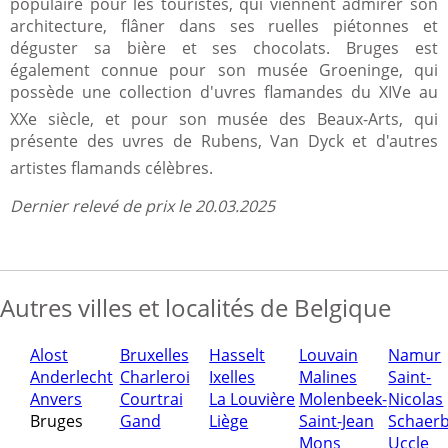
populaire pour les touristes, qui viennent admirer son
architecture, flâner dans ses ruelles piétonnes et
déguster sa bière et ses chocolats. Bruges est
également connue pour son musée Groeninge, qui
possède une collection d'uvres flamandes du XIVe au
XXe siècle, et pour son musée des Beaux-Arts, qui
présente des uvres de Rubens, Van Dyck et d'autres
artistes flamands célèbres.
Dernier relevé de prix le 20.03.2025
Autres villes et localités de Belgique
Alost
Bruxelles
Hasselt
Louvain
Namur
Anderlecht
Charleroi
Ixelles
Malines
Saint-
Anvers
Courtrai
La Louvière
Molenbeek-
Nicolas
Bruges
Gand
Liège
Saint-Jean
Schaer
Mons
Uccle